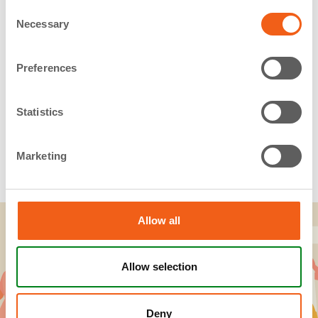
Consent
Necessary
Selection
Preferences
CONFLICTOS FAMILIARES
Statistics
(VFP)
Marketing
Allow all
Preguntas frecuentes
Allow selection
Deny