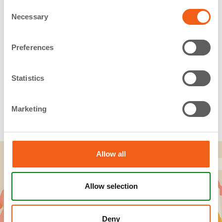
Consent
Necessary
Selection
Preferences
CONFLICTOS FAMILIARES
Statistics
(VFP)
Marketing
Allow all
Preguntas frecuentes
Allow selection
Deny