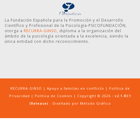
La Fundación Española para la Promoción y el Desarrollo
Científico y Profesional de la Psicología-PSICOFUNDACIÓN,
otorga a
RECURRA-GINSO
, diploma a la organización del
ámbito de la psicología orientada a la excelencia, siendo la
única entidad con dicho reconocimiento.
RECURRA-GINSO | Apoyo a familias en conflicto |
Política de
Privacidad
|
Política de Cookies
| Copyright © 2026
- v2.1-RC1
(Release)
- Diseñado por
Método Gráfico