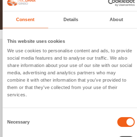
Consent
Details
About
This website uses cookies
We use cookies to personalise content and ads, to provide
Celso Arango
social media features and to analyse our traffic. We also
Asesor de salud mental infanto-
share information about your use of our site with our social
media, advertising and analytics partners who may
juvenil
combine it with other information that you’ve provided to
them or that they’ve collected from your use of their
Director del Instituto de Psiquiatría y Salud
services.
Mental y Jefe de Servicio de Psiquiatría del
Niño y el Adolescente del Hospital General
Universitario Gregario Marañón. Expresidente
Consent
Necessary
de la Sociedad Española de Psiquiatría y
Selection
Salud Mental.